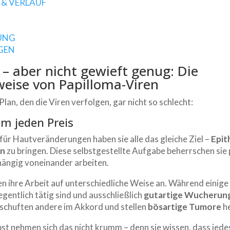
 & VERLAUF
E
UNG
GEN
 – aber nicht gewieft genug: Die
weise von Papilloma-Viren
 Plan, den die Viren verfolgen, gar nicht so schlecht:
m jeden Preis
für Hautveränderungen haben sie alle das gleiche Ziel –
Epit
en
zu bringen. Diese selbstgestellte Aufgabe beherrschen sie
ängig voneinander arbeiten.
n ihre Arbeit auf unterschiedliche Weise an. Während einige
egentlich tätig sind und ausschließlich
gutartige Wucherun
 schuften andere im Akkord und stellen
bösartige Tumore
he
bst nehmen sich das nicht krumm – denn sie wissen, dass jede