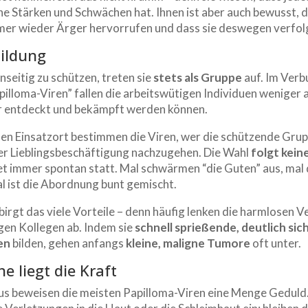
ne Stärken und Schwächen hat. Ihnen ist aber auch bewusst, d
er wieder Ärger hervorrufen und dass sie deswegen verfol
Bildung
seitig zu schützen, treten sie
stets als Gruppe
auf. Im Verb
lloma-Viren” fallen die arbeitswütigen Individuen weniger a
er entdeckt und bekämpft werden können.
en Einsatzort bestimmen die Viren, wer die schützende Grup
ner Lieblingsbeschäftigung nachzugehen. Die Wahl
folgt kein
et immer spontan statt. Mal schwärmen “die Guten” aus, mal 
 ist die Abordnung bunt gemischt.
 birgt das viele Vorteile – denn häufig lenken die harmlosen V
gen Kollegen ab. Indem sie
schnell sprießende, deutlich sic
en
bilden, gehen anfangs
kleine, maligne Tumore
oft unter.
he liegt die Kraft
us beweisen die meisten Papilloma-Viren eine Menge Geduld.