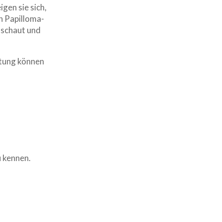
gen sie sich,
 Papilloma-
hschaut und
eitung können
u kennen.