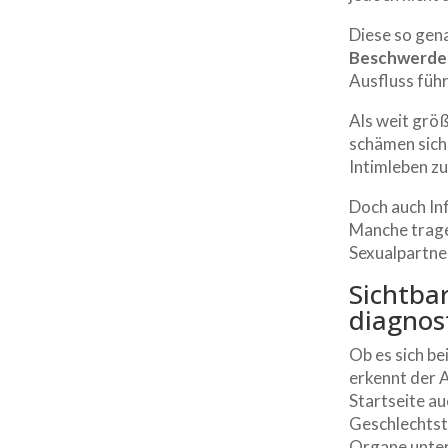
Diese so ge
Beschwerde
Ausfluss füh
Als weit grö
schämen sich 
Intimleben z
Doch auch Inf
Manche tragen
Sexualpartner
Sichtba
diagnost
Ob es sich b
erkennt der 
Startseite au
Geschlechtste
Organe unte