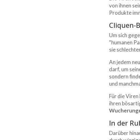
von ihnen sei
Produkte imm
Cliquen-
Um sich gegen
“humanen Papi
sie schlecht
An jedem neu
darf, um sei
sondern find
und manchmal
Für die Viren
ihren bösarti
Wucherung
In der Ru
Darüber hina