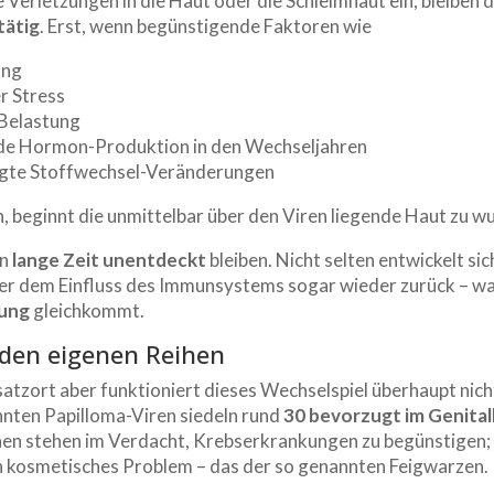
 Verletzungen in die Haut oder die Schleimhaut ein; bleiben 
tätig
. Erst, wenn begünstigende Faktoren wie
ung
er Stress
 Belastung
de Hormon-Produktion in den Wechseljahren
ngte Stoffwechsel-Veränderungen
 beginnt die unmittelbar über den Viren liegende Haut zu w
nn
lange Zeit unentdeckt
bleiben. Nicht selten entwickelt sic
ter dem Einfluss des Immunsystems sogar wieder zurück – wa
lung
gleichkommt.
 den eigenen Reihen
satzort aber funktioniert dieses Wechselspiel überhaupt nic
nnten Papilloma-Viren siedeln rund
30 bevorzugt im Genita
hnen stehen im Verdacht, Krebserkrankungen zu begünstigen;
ein kosmetisches Problem – das der so genannten Feigwarzen.