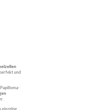
helzellen
 perfekt und
 Papilloma-
gen
r.
s einzelne