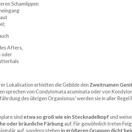
ßeren Schamlippen
eneingang
haut
el;
auch
des Afters,
m oder
tterhals
er Lokalisation erhielten die Gebilde den
Zweitnamen Geni
gen sprechen von Condylomata acuminata oder von Kondyl
fährdung des übrigen Organismus’ werden sie in aller Regel
mplare sind
etwa so groß wie ein Stecknadelkopf
und weis
che oder bräunliche Färbung
auf. Für gewöhnlich treten Fei
singulär auf, sondern stehen
in größeren Gruppen dicht be