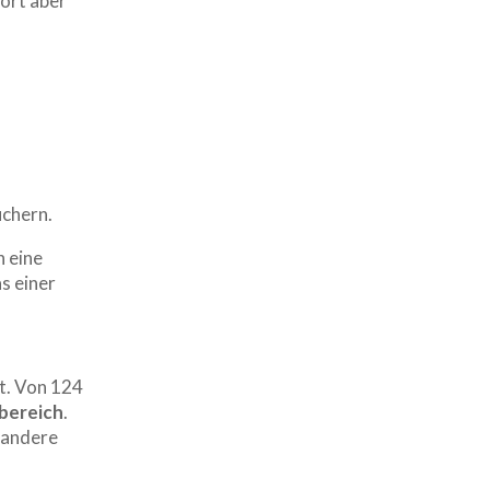
dort aber
uchern.
h eine
s einer
ht. Von 124
lbereich
.
 andere