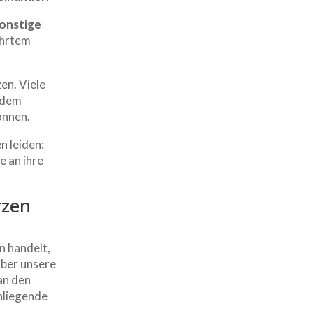
onstige
ehrtem
en. Viele
s dem
önnen.
n leiden:
e an ihre
rzen
n handelt,
über unsere
an den
enliegende