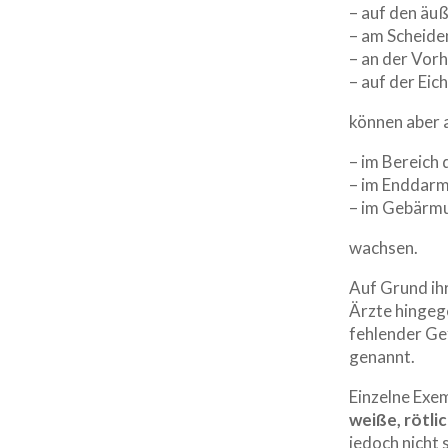
– auf den äu
– am Scheid
– an der Vor
– auf der Eich
können aber 
– im Bereich 
– im Enddar
– im Gebärmu
wachsen.
Auf Grund ihr
Ärzte hinge
fehlender Ge
genannt.
Einzelne Exe
weiße, rötli
jedoch nicht 