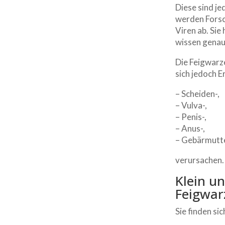
Diese sind je
werden Forsc
Viren ab. Sie
wissen genau
Die Feigwarz
sich jedoch E
– Scheiden-,
– Vulva-,
– Penis-,
– Anus-,
– Gebärmutt
verursachen. 
Klein u
Feigwar
Sie finden sic