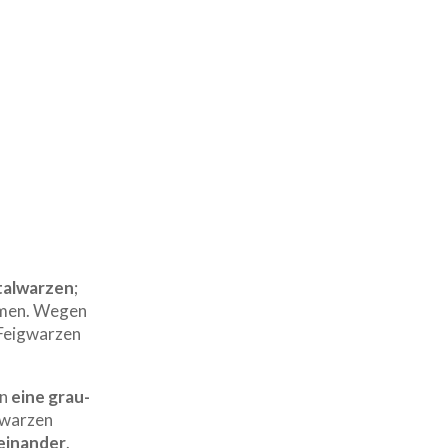
talwarzen
;
omen. Wegen
 Feigwarzen
en
eine grau-
gwarzen
ieinander
.