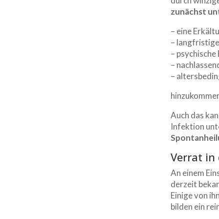
durch winzige
zunächst un
– eine Erkält
– langfristig
– psychische
– nachlassen
– altersbedi
hinzukommen,
Auch das ka
Infektion un
Spontanhei
Verrat in
An einem Ein
derzeit beka
Einige von i
bilden ein r