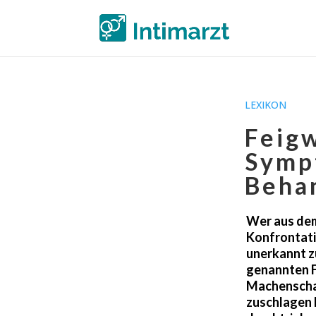
LEXIKON
Feig
Symp
Beha
Wer aus dem 
Konfrontati
unerkannt zu
genannten F
Machenschaf
zuschlagen 