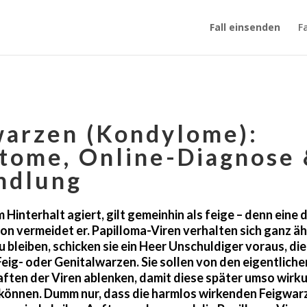
Fall einsenden
F
warzen (Kondylome):
tome, Online-Diagnose
ndlung
Hinterhalt agiert, gilt gemeinhin als feige – denn eine 
on vermeidet er. Papilloma-Viren verhalten sich ganz äh
 bleiben, schicken sie ein Heer Unschuldiger voraus, die
eig- oder Genitalwarzen. Sie sollen von den eigentliche
ten der Viren ablenken, damit diese später umso wirk
können. Dumm nur, dass die harmlos wirkenden Feigwar