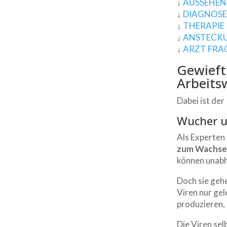
↓
AUSSEHEN
↓
DIAGNOS
↓
THERAPIE
↓
ANSTECK
↓
ARZT FRA
Gewieft
Arbeits
Dabei ist der
Wucher u
Als Experten 
zum Wachs
können unabh
Doch sie gehe
Viren nur gel
produzieren,
Die Viren sel