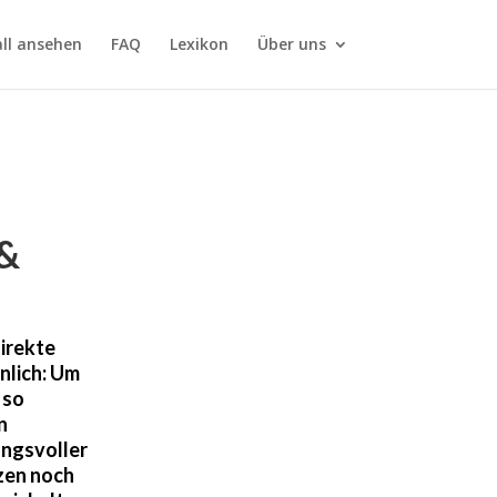
all ansehen
FAQ
Lexikon
Über uns
 &
direkte
nlich: Um
 so
n
ungsvoller
zen noch