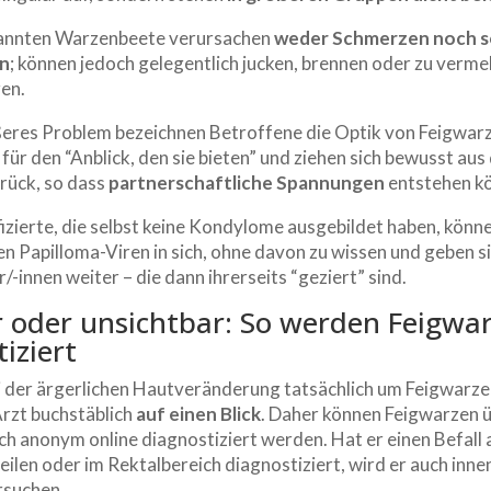
nannten Warzenbeete verursachen
weder Schmerzen noch s
n
; können jedoch gelegentlich jucken, brennen oder zu verm
ren.
ßeres Problem bezeichnen Betroffene die Optik von Feigwarz
für den “Anblick, den sie bieten” und ziehen sich bewusst au
urück, so dass
partnerschaftliche Spannungen
entstehen k
izierte, die selbst keine Kondylome ausgebildet haben, könne
 Papilloma-Viren in sich, ohne davon zu wissen und geben si
/-innen weiter – die dann ihrerseits “geziert” sind.
r oder unsichtbar: So werden Feigwa
iziert
ei der ärgerlichen Hautveränderung tatsächlich um Feigwarze
Arzt buchstäblich
auf einen Blick
. Daher können Feigwarzen 
ch anonym online diagnostiziert werden. Hat er einen Befall 
ilen oder im Rektalbereich diagnostiziert, wird er auch inn
rsuchen.