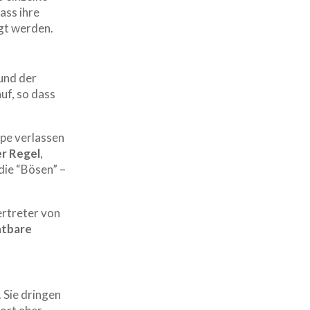
ass ihre
gt werden.
und der
uf, so dass
pe verlassen
er Regel
,
die “Bösen” –
ertreter von
htbare
 Sie dringen