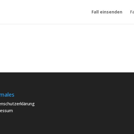
Fall einsenden
F
males
nschutzerklärung
ressum