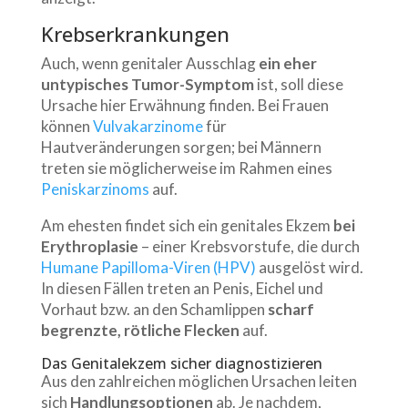
Krebserkrankungen
Auch, wenn genitaler Ausschlag
ein eher
untypisches Tumor-Symptom
ist, soll diese
Ursache hier Erwähnung finden. Bei Frauen
können
Vulvakarzinome
für
Hautveränderungen sorgen; bei Männern
treten sie möglicherweise im Rahmen eines
Peniskarzinoms
auf.
Am ehesten findet sich ein genitales Ekzem
bei
Erythroplasie
– einer Krebsvorstufe, die durch
Humane Papilloma-Viren (HPV)
ausgelöst wird.
In diesen Fällen treten an Penis, Eichel und
Vorhaut bzw. an den Schamlippen
scharf
begrenzte, rötliche Flecken
auf.
Das Genitalekzem sicher diagnostizieren
Aus den zahlreichen möglichen Ursachen leiten
sich
Handlungsoptionen
ab. Je nachdem,