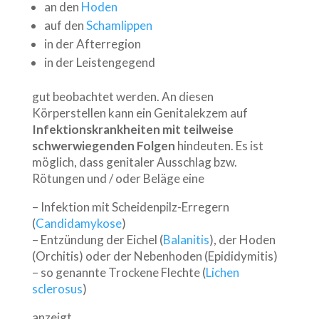
an den
Hoden
auf den
Schamlippen
in der Afterregion
in der Leistengegend
gut beobachtet werden. An diesen
Körperstellen kann ein Genitalekzem auf
Infektionskrankheiten mit teilweise
schwerwiegenden Folgen
hindeuten. Es ist
möglich, dass genitaler Ausschlag bzw.
Rötungen und / oder Beläge eine
– Infektion mit Scheidenpilz-Erregern
(
Candidamykose
)
– Entzündung der Eichel (
Balanitis
), der Hoden
(Orchitis) oder der Nebenhoden (Epididymitis)
– so genannte Trockene Flechte (
Lichen
sclerosus
)
anzeigt.