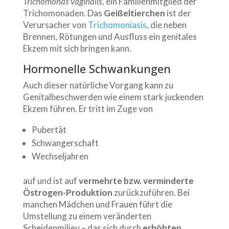
Trichomonas vaginalis
, ein Familienmitglied der
Trichomonaden. Das
Geißeltierchen
ist der
Verursacher von
Trichomoniasis
, die neben
Brennen, Rötungen und Ausfluss ein genitales
Ekzem mit sich bringen kann.
Hormonelle Schwankungen
Auch dieser natürliche Vorgang kann zu
Genitalbeschwerden wie einem stark juckenden
Ekzem führen. Er tritt im Zuge von
Pubertät
Schwangerschaft
Wechseljahren
auf und ist auf
vermehrte bzw. verminderte
Östrogen-Produktion
zurückzuführen. Bei
manchen Mädchen und Frauen führt die
Umstellung zu einem veränderten
Scheidenmilieu – das sich durch
erhöhten