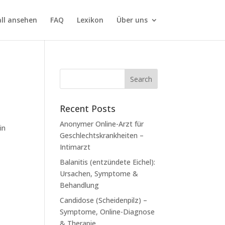
all ansehen
FAQ
Lexikon
Über uns
Recent Posts
Anonymer Online-Arzt für
in
Geschlechtskrankheiten –
Intimarzt
Balanitis (entzündete Eichel):
Ursachen, Symptome &
Behandlung
Candidose (Scheidenpilz) –
Symptome, Online-Diagnose
& Therapie